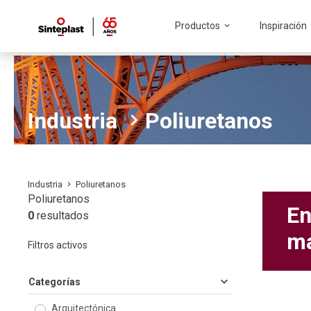
Productos
Inspiración
Industria
Poliuretanos
Industria
Poliuretanos
Poliuretanos
En
0
resultados
má
Filtros activos
Categorías
Arquitectónica