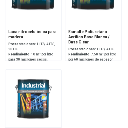
Laca nitrocelulósica para
Esmalte Poliuretano
madera
Acrílico Base Blanca /
Base Clear
Presentaciones:
1 LTS, 4 LTS,
20 LTS
Presentaciones:
1 LTS, 4 LTS
Rendimiento:
10 m² por litro
Rendimiento:
7.50 m² por litro
para 30 micrones secos.
por 60 micrones de espesor
Puede variar según el tipo de
seco
madera